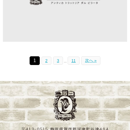
1
次へ »
2
3
11
…
〒413-0515 静岡県賀茂郡河津町谷津484